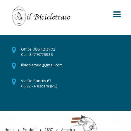
Office
085 4213702
Cell.
347 9076933
ilbiciclettaio@gmail.com
Via De Sanctis 67
65122 - Pescara (PE)
Home
Prodotti
1897
America