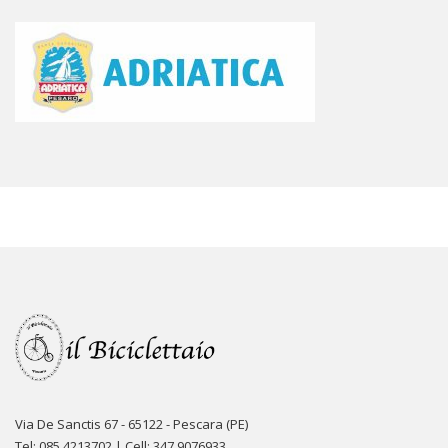
Via De Sanctis 67 - 65122 - Pescara (PE)
Tel: 085 4213702 | Cell: 347 9076933