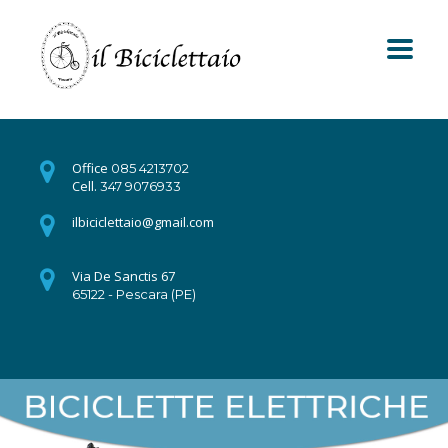
Office
085 4213702
Cell.
347 9076933
ilbiciclettaio@gmail.com
Via De Sanctis 67
65122 - Pescara (PE)