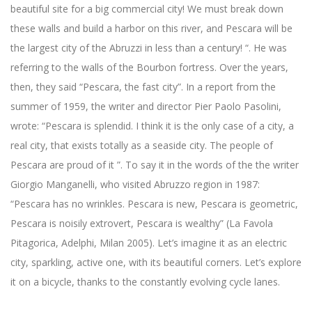
beautiful site for a big commercial city! We must break down
these walls and build a harbor on this river, and Pescara will be
the largest city of the Abruzzi in less than a century! “. He was
referring to the walls of the Bourbon fortress. Over the years,
then, they said “Pescara, the fast city”. In a report from the
summer of 1959, the writer and director Pier Paolo Pasolini,
wrote: “Pescara is splendid. I think it is the only case of a city, a
real city, that exists totally as a seaside city. The people of
Pescara are proud of it ”. To say it in the words of the the writer
Giorgio Manganelli, who visited Abruzzo region in 1987:
“Pescara has no wrinkles. Pescara is new, Pescara is geometric,
Pescara is noisily extrovert, Pescara is wealthy” (La Favola
Pitagorica, Adelphi, Milan 2005). Let’s imagine it as an electric
city, sparkling, active one, with its beautiful corners. Let’s explore
it on a bicycle, thanks to the constantly evolving cycle lanes.