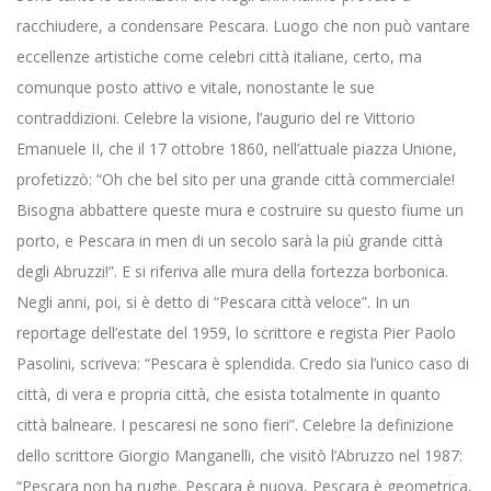
racchiudere, a condensare Pescara. Luogo che non può vantare
eccellenze artistiche come celebri città italiane, certo, ma
comunque posto attivo e vitale, nonostante le sue
contraddizioni. Celebre la visione, l’augurio del re Vittorio
Emanuele II, che il 17 ottobre 1860, nell’attuale piazza Unione,
profetizzò: “Oh che bel sito per una grande città commerciale!
Bisogna abbattere queste mura e costruire su questo fiume un
porto, e Pescara in men di un secolo sarà la più grande città
degli Abruzzi!”. E si riferiva alle mura della fortezza borbonica.
Negli anni, poi, si è detto di “Pescara città veloce”. In un
reportage dell’estate del 1959, lo scrittore e regista Pier Paolo
Pasolini, scriveva: “Pescara è splendida. Credo sia l’unico caso di
città, di vera e propria città, che esista totalmente in quanto
città balneare. I pescaresi ne sono fieri”. Celebre la definizione
dello scrittore Giorgio Manganelli, che visitò l’Abruzzo nel 1987:
“Pescara non ha rughe. Pescara è nuova, Pescara è geometrica,