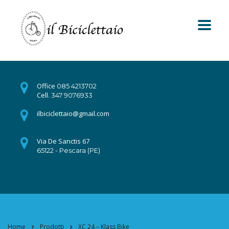
Office
085 4213702
Cell.
347 9076933
ilbiciclettaio@gmail.com
Via De Sanctis 67
65122 - Pescara (PE)
Home
Prodotti
XC 24 – Klass Bike