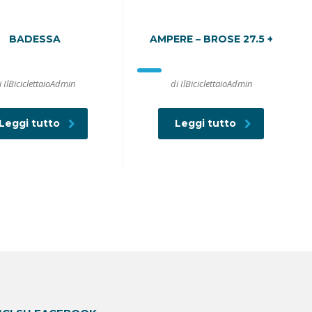
BADESSA
AMPERE – BROSE 27.5 +
i IlBiciclettaioAdmin
di IlBiciclettaioAdmin
Leggi tutto
Leggi tutto