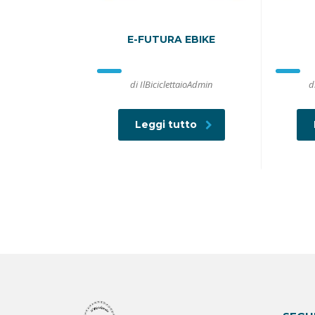
E-FUTURA EBIKE
di IlBiciclettaioAdmin
d
Leggi tutto