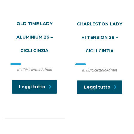
OLD TIME LADY
CHARLESTON LADY
ALUMINIUM 26 –
HI TENSION 28 –
CICLI CINZIA
CICLI CINZIA
di IlBiciclettaioAdmin
di IlBiciclettaioAdmin
Leggi tutto
Leggi tutto