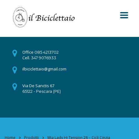
Office
085 4213702
Cell.
347 9076933
ilbiciclettaio@gmail.com
Via De Sanctis 67
65122 - Pescara (PE)
Home
Prodotti
Mia Lady Hi Tension 28 – Cicli Cinzia