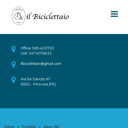
Office
085 4213702
Cell.
347 9076933
ilbiciclettaio@gmail.com
Via De Sanctis 67
65122 - Pescara (PE)
Home
Prodotti
Klass 160