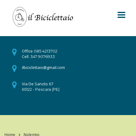
Office
085 4213702
Cell.
347 9076933
ilbiciclettaio@gmail.com
Via De Sanctis 67
65122 - Pescara (PE)
Home
Noleggio