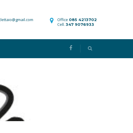
iclettaio@gmail.com
Office
085 4213702
Cell.
347 9076933