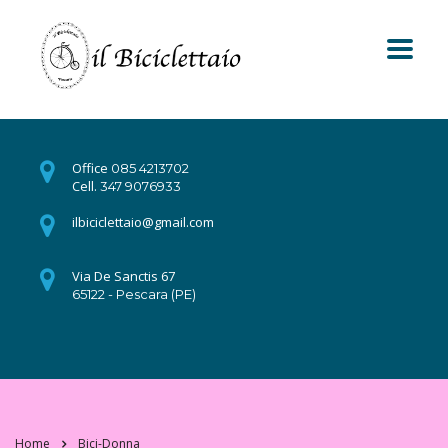
Office
085 4213702
Cell.
347 9076933
ilbiciclettaio@gmail.com
Via De Sanctis 67
65122 - Pescara (PE)
Home
Bici-Donna